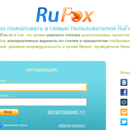
Fox.ru
в том, что кроме
широкого спектра
разноплановых проектов 
ыбор
альтернативные варианты по стилям и приоритетам
отображен
ем, уважаем индивидуальность и ценим Время, проведённое Вами 
Авторизация:
Испо
огин:
ароль:
регистрация >>
Запомнить меня
забыли пароль?