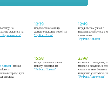
вартиру, на
продал свою машину,
перед обедом узнал о
ых мне условиях на
думаю о покупке новой на
последних событиях в м
с Недвижимость”
“РуФокс Авто”
с помошью
“РуФокс Новости”
перед свиданием узнал
вернулся со свидания, у
с Каталог”
нашел
погоду, заглянув на
многое о девушке, в то
тайского
“РуФокс Погода”
числе и ее знак Зодиака,
нчика в городе, куда
интересно узнать больш
вал девушку
“РуФокс Астрология”