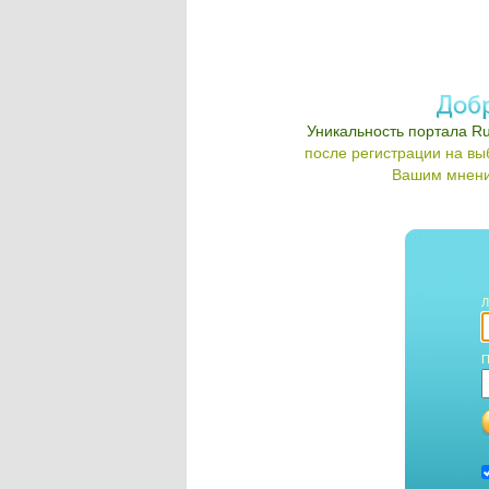
Уникальность портала Ru
после регистрации на в
Вашим мнени
Л
П