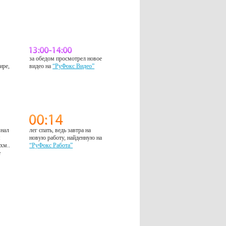
за обедом просмотрел новое
ире,
видео на
“РуФокс Видео”
знал
лег спать, ведь завтра на
м
новую работу, найденную на
 хм..
“РуФокс Работа”
е