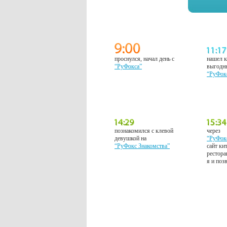
проснулся, начал день с
нашел к
“РуФокса”
выгодн
“РуФок
познакомился с клевой
через
девушкой на
“РуФок
“РуФокс Знакомства”
сайт ки
рестора
я и поз