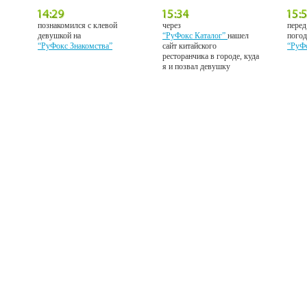
познакомился с клевой
через
перед
девушкой на
“РуФокс Каталог”
нашел
погод
“РуФокс Знакомства”
сайт китайского
“РуФ
ресторанчика в городе, куда
я и позвал девушку