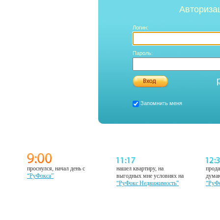
Авториза
Логин:
Пароль:
Запомнить меня
проснулся, начал день с
нашел квартиру, на
прода
“РуФокса”
выгодных мне условиях на
думаю
“РуФокс Недвижимость”
“РуФ