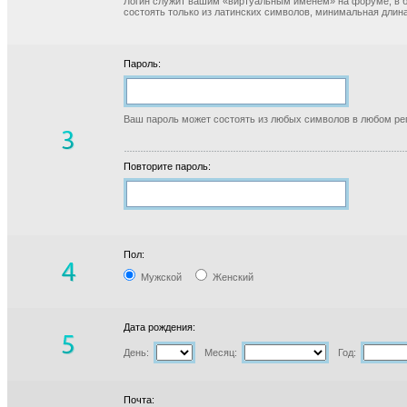
Логин служит вашим «виртуальным именем» на форуме, в б
состоять только из латинских символов, минимальная длина
Пароль:
Ваш пароль может состоять из любых символов в любом реги
Повторите пароль:
Пол:
Мужской
Женский
Дата рождения:
День:
Месяц:
Год:
Почта: