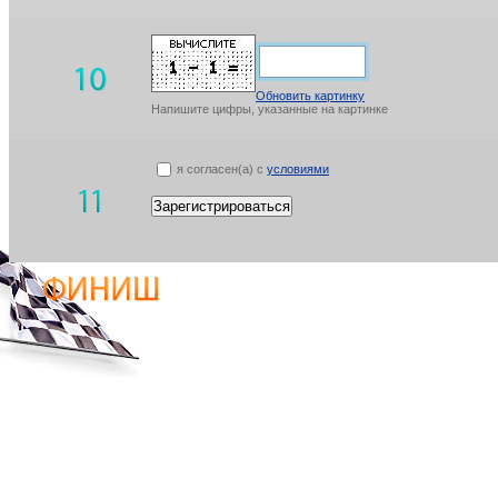
Обновить картинку
Напишите цифры, указанные на картинке
я согласен(а) с
условиями
Зарегистрироваться