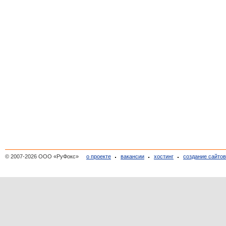
© 2007-2026 ООО «РуФокс»
о проекте
вакансии
хостинг
создание сайто