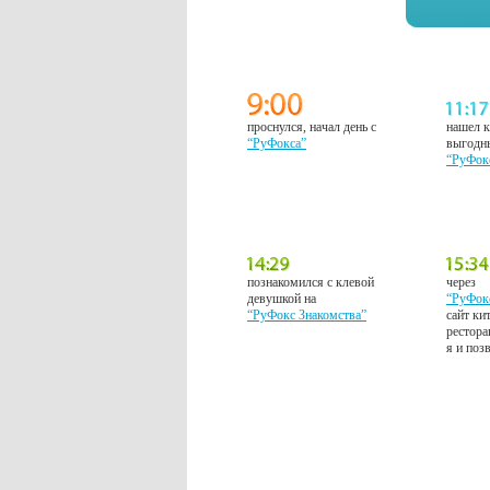
проснулся, начал день с
нашел к
“РуФокса”
выгодн
“РуФок
познакомился с клевой
через
девушкой на
“РуФок
“РуФокс Знакомства”
сайт ки
рестора
я и поз