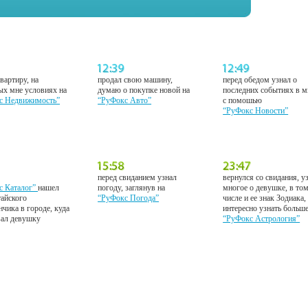
вартиру, на
продал свою машину,
перед обедом узнал о
ых мне условиях на
думаю о покупке новой на
последних событиях в м
с Недвижимость”
“РуФокс Авто”
с помошью
“РуФокс Новости”
перед свиданием узнал
вернулся со свидания, у
с Каталог”
нашел
погоду, заглянув на
многое о девушке, в то
тайского
“РуФокс Погода”
числе и ее знак Зодиака,
нчика в городе, куда
интересно узнать больш
вал девушку
“РуФокс Астрология”