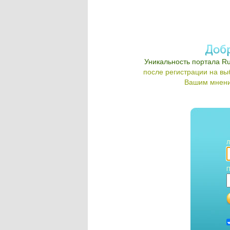
Уникальность портала Ru
после регистрации на в
Вашим мнени
Л
П