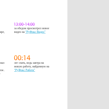
за обедом просмотрел новое
ире,
видео на
“РуФокс Видео”
знал
лег спать, ведь завтра на
м
новую работу, найденную на
 хм..
“РуФокс Работа”
е