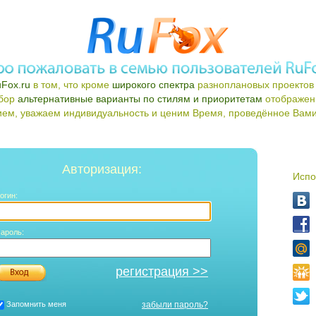
Fox.ru
в том, что кроме
широкого спектра
разноплановых проектов 
ыбор
альтернативные варианты по стилям и приоритетам
отображен
ем, уважаем индивидуальность и ценим Время, проведённое Вами 
Авторизация:
Испо
огин:
ароль:
регистрация >>
Запомнить меня
забыли пароль?