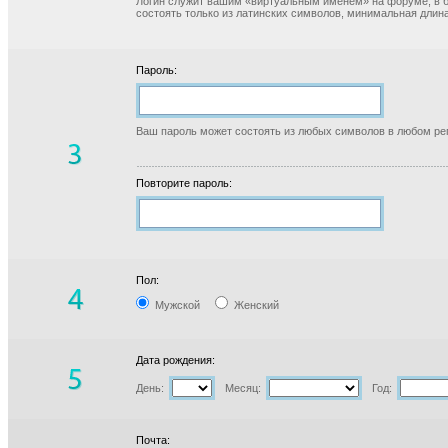
Логин служит вашим «виртуальным именем» на форуме, в б
состоять только из латинских символов, минимальная длина
Пароль:
Ваш пароль может состоять из любых символов в любом реги
Повторите пароль:
Пол:
Мужской
Женский
Дата рождения:
День:
Месяц:
Год:
Почта: