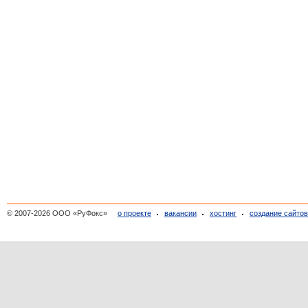
© 2007-2026 ООО «РуФокс»
о проекте
вакансии
хостинг
создание сайто