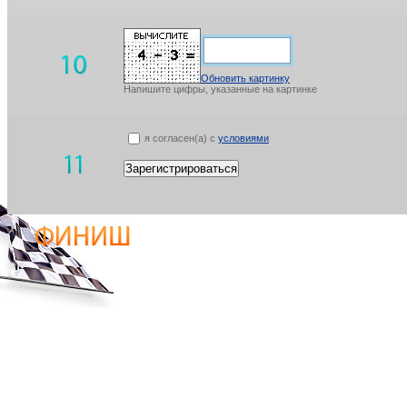
Обновить картинку
Напишите цифры, указанные на картинке
я согласен(а) с
условиями
Зарегистрироваться