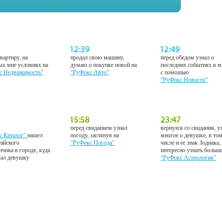
вартиру, на
продал свою машину,
перед обедом узнал о
ых мне условиях на
думаю о покупке новой на
последних событиях в м
с Недвижимость”
“РуФокс Авто”
с помошью
“РуФокс Новости”
перед свиданием узнал
вернулся со свидания, у
с Каталог”
нашел
погоду, заглянув на
многое о девушке, в то
тайского
“РуФокс Погода”
числе и ее знак Зодиака,
нчика в городе, куда
интересно узнать больш
вал девушку
“РуФокс Астрология”