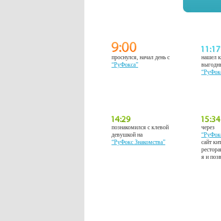
проснулся, начал день с
нашел к
“РуФокса”
выгодн
“РуФок
познакомился с клевой
через
девушкой на
“РуФок
“РуФокс Знакомства”
сайт ки
рестора
я и поз