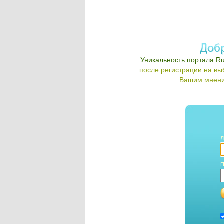
Уникальность портала Ru
после регистрации на в
Вашим мнени
Л
П