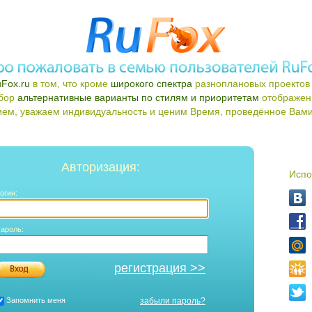
Fox.ru
в том, что кроме
широкого спектра
разноплановых проектов 
ыбор
альтернативные варианты по стилям и приоритетам
отображен
ем, уважаем индивидуальность и ценим Время, проведённое Вами 
Авторизация:
Испо
огин:
ароль:
регистрация >>
Запомнить меня
забыли пароль?