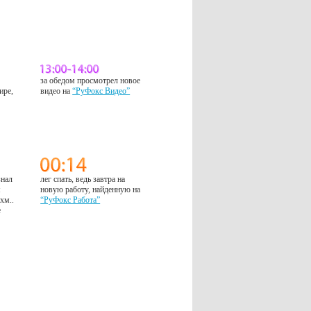
за обедом просмотрел новое
ире,
видео на
“РуФокс Видео”
знал
лег спать, ведь завтра на
м
новую работу, найденную на
 хм..
“РуФокс Работа”
е