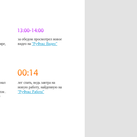
за обедом просмотрел новое
ире,
видео на
“РуФокс Видео”
знал
лег спать, ведь завтра на
м
новую работу, найденную на
 хм..
“РуФокс Работа”
е