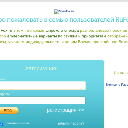
Fox.ru
в том, что кроме
широкого спектра
разноплановых проектов 
ыбор
альтернативные варианты по стилям и приоритетам
отображен
ем, уважаем индивидуальность и ценим Время, проведённое Вами 
Авторизация:
Использ
огин:
Вконтакте
Fac
ароль:
регистрация >>
Запомнить меня
забыли пароль?