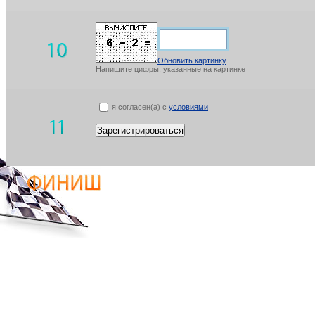
Обновить картинку
Напишите цифры, указанные на картинке
я согласен(а) с
условиями
Зарегистрироваться