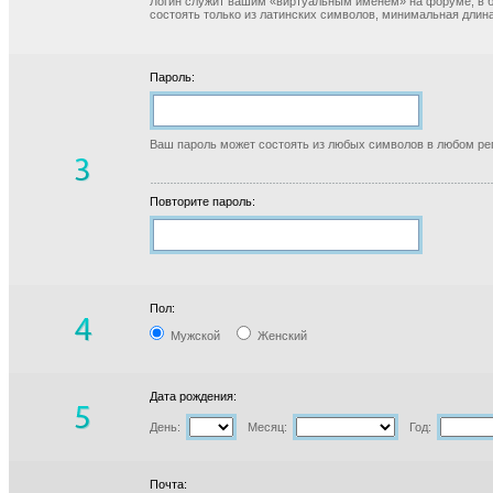
Логин служит вашим «виртуальным именем» на форуме, в б
состоять только из латинских символов, минимальная длина
Пароль:
Ваш пароль может состоять из любых символов в любом реги
Повторите пароль:
Пол:
Мужской
Женский
Дата рождения:
День:
Месяц:
Год:
Почта: