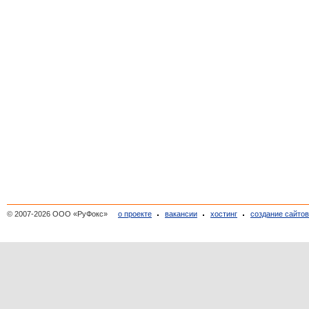
© 2007-2026 ООО «РуФокс»
о проекте
вакансии
хостинг
создание сайто