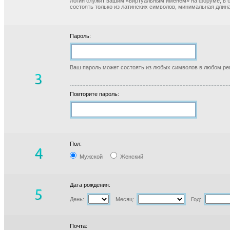
Логин служит вашим «виртуальным именем» на форуме, в б
состоять только из латинских символов, минимальная длина
Пароль:
Ваш пароль может состоять из любых символов в любом реги
Повторите пароль:
Пол:
Мужской
Женский
Дата рождения:
День:
Месяц:
Год:
Почта: