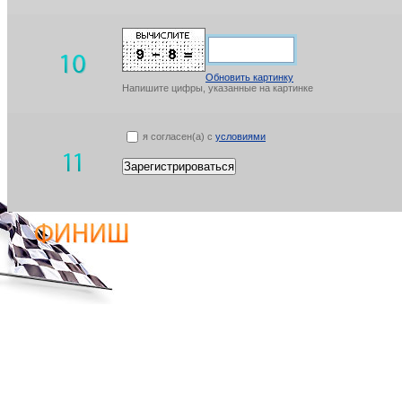
Обновить картинку
Напишите цифры, указанные на картинке
я согласен(а) с
условиями
Зарегистрироваться