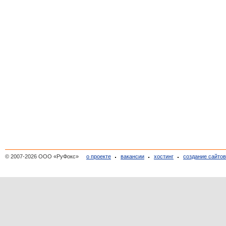
© 2007-2026 ООО «РуФокс»
о проекте
вакансии
хостинг
создание сайто