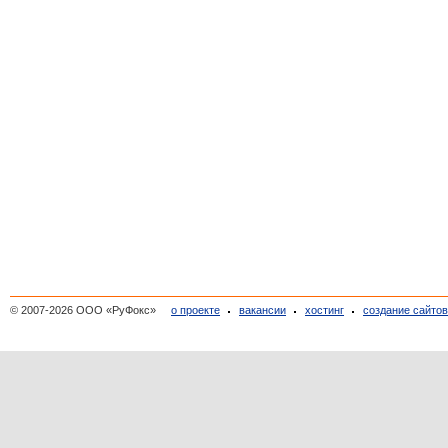
© 2007-2026 ООО «РуФокс»
о проекте
вакансии
хостинг
создание сайто