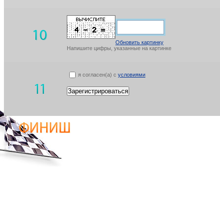
Обновить картинку
Напишите цифры, указанные на картинке
я согласен(а) с
условиями
Зарегистрироваться