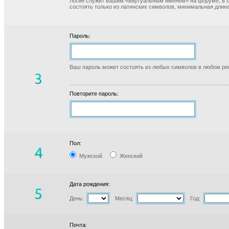
Логин служит вашим «виртуальным именем» на форуме, в б
состоять только из латинских символов, минимальная длина
Пароль:
Ваш пароль может состоять из любых символов в любом реги
Повторите пароль:
Пол:
Мужской
Женский
Дата рождения:
День:
Месяц:
Год:
Почта: