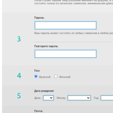
Логин служит вашим «виртуальным именем» на форуме, в б
состоять только из латинских символов, минимальная длина
Пароль:
Ваш пароль может состоять из любых символов в любом реги
Повторите пароль:
Пол:
Мужской
Женский
Дата рождения:
День:
Месяц:
Год:
Почта: