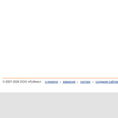
© 2007-2026 ООО «РуФокс»
о проекте
вакансии
хостинг
создание сайто