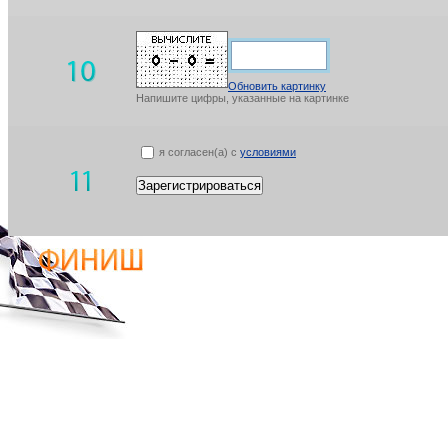
Обновить картинку
Напишите цифры, указанные на картинке
я согласен(а) с
условиями
Зарегистрироваться