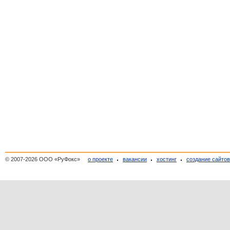
© 2007-2026 ООО «РуФокс»
о проекте
вакансии
хостинг
создание сайто