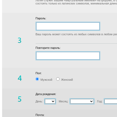
Логин служит вашим «виртуальным именем» на форуме, в б
состоять только из латинских символов, минимальная длина
Пароль:
Ваш пароль может состоять из любых символов в любом реги
Повторите пароль:
Пол:
Мужской
Женский
Дата рождения:
День:
Месяц:
Год:
Почта: