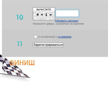
Обновить картинку
Напишите цифры, указанные на картинке
я согласен(а) с
условиями
Зарегистрироваться