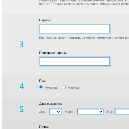
Логин служит вашим «виртуальным именем» на форуме, в б
состоять только из латинских символов, минимальная длина
Пароль:
Ваш пароль может состоять из любых символов в любом реги
Повторите пароль:
Пол:
Мужской
Женский
Дата рождения:
День:
Месяц:
Год:
Почта: