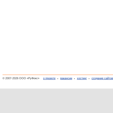
© 2007-2026 ООО «РуФокс»
о проекте
вакансии
хостинг
создание сайто