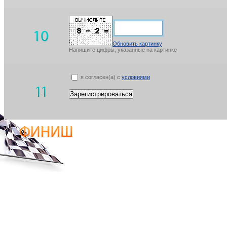
Обновить картинку
Напишите цифры, указанные на картинке
я согласен(а) с
условиями
Зарегистрироваться