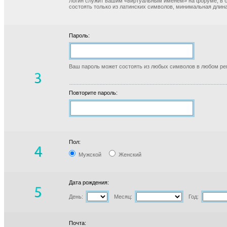
Логин служит вашим «виртуальным именем» на форуме, в б
состоять только из латинских символов, минимальная длина
Пароль:
Ваш пароль может состоять из любых символов в любом реги
Повторите пароль:
Пол:
Мужской
Женский
Дата рождения:
День:
Месяц:
Год:
Почта: