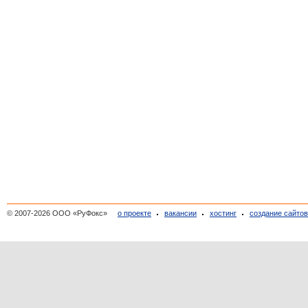
© 2007-2026 ООО «РуФокс»
о проекте
вакансии
хостинг
создание сайто