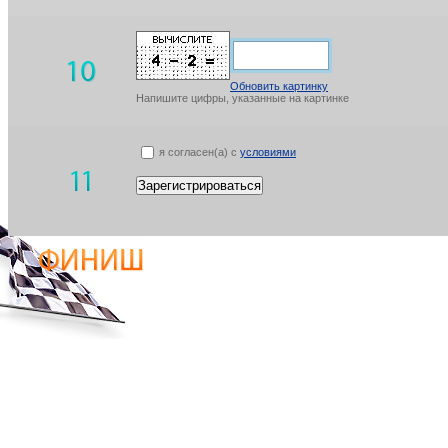
Обновить картинку
Напишите цифры, указанные на картинке
я согласен(а) с
условиями
Зарегистрироваться