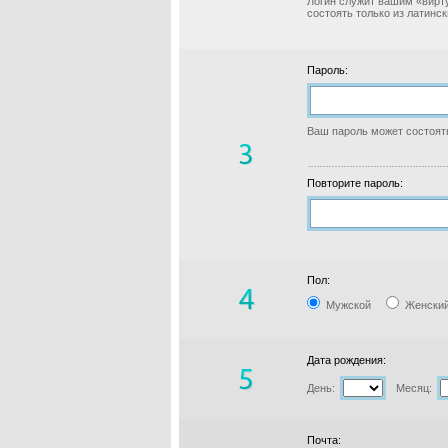
Логин служит вашим «вирт
состоять только из латинс
Пароль:
Ваш пароль может состоять
Повторите пароль:
Пол:
Мужской
Женски
Дата рождения:
День:
Месяц:
Почта: