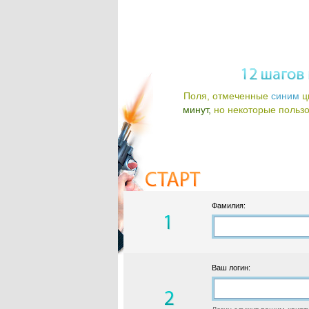
Поля, отмеченные
синим
ц
минут,
но некоторые пользов
Фамилия:
Ваш логин: