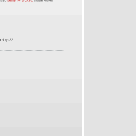
ример
semen@rufox.ru.
Логин может
 4 до 32.