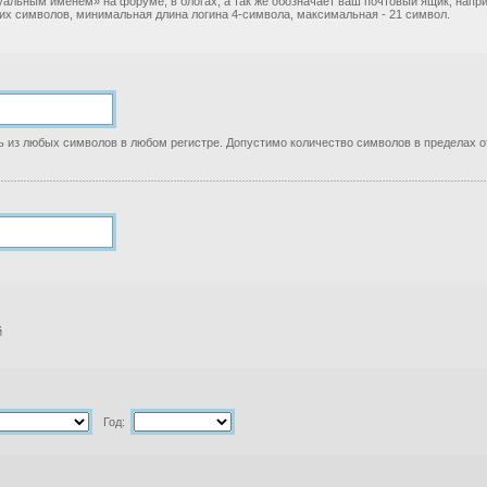
уальным именем» на форуме, в блогах, а так же обозначает ваш почтовый ящик, нап
ких символов, минимальная длина логина 4-символа, максимальная - 21 символ.
 из любых символов в любом регистре. Допустимо количество символов в пределах от
й
Год: