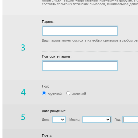
Логин служит вашим «виртуальным именем» на форуме, в б
состоять только из латинских символов, минимальная длина
Пароль:
Ваш пароль может состоять из любых символов в любом реги
Повторите пароль:
Пол:
Мужской
Женский
Дата рождения:
День:
Месяц:
Год:
Почта: