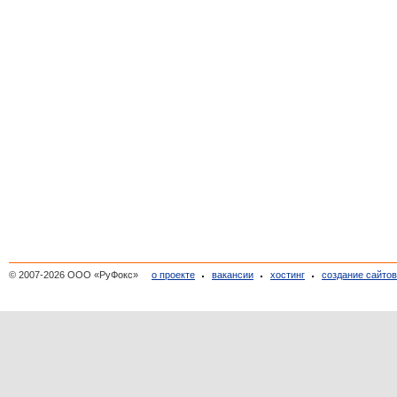
© 2007-2026 ООО «РуФокс»
о проекте
вакансии
хостинг
создание сайто