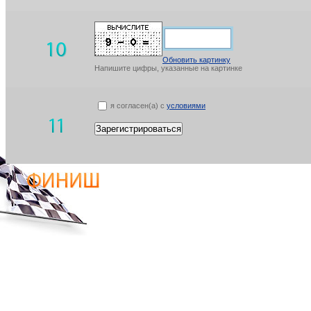
Обновить картинку
Напишите цифры, указанные на картинке
я согласен(а) с
условиями
Зарегистрироваться