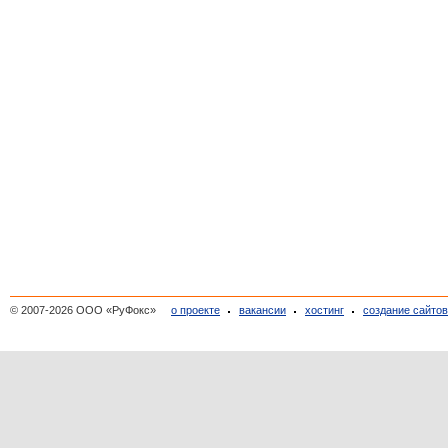
© 2007-2026 ООО «РуФокс»
о проекте
вакансии
хостинг
создание сайто