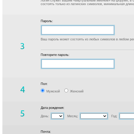
Логин служит вашим «виртуальным именем» на форуме, в б
состоять только из латинских символов, минимальная длина
Пароль:
Ваш пароль может состоять из любых символов в любом реги
Повторите пароль:
Пол:
Мужской
Женский
Дата рождения:
День:
Месяц:
Год:
Почта: