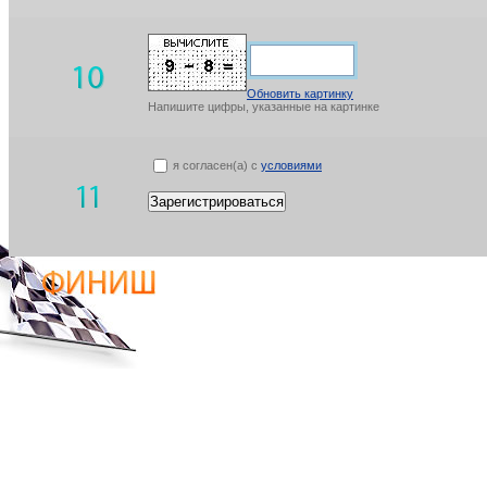
Обновить картинку
Напишите цифры, указанные на картинке
я согласен(а) с
условиями
Зарегистрироваться