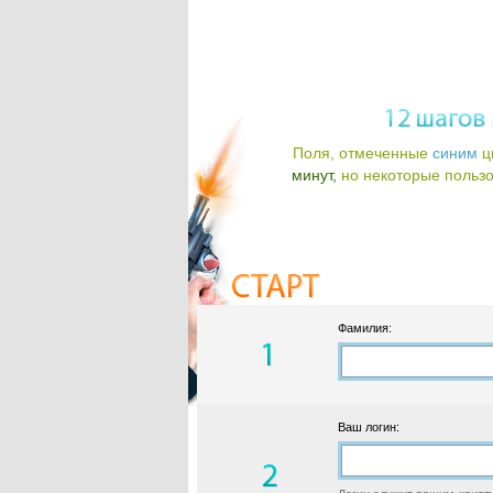
Поля, отмеченные
синим
ц
минут,
но некоторые пользов
Фамилия:
Ваш логин: