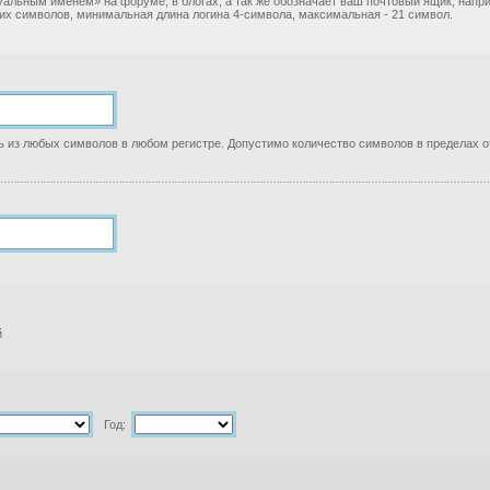
уальным именем» на форуме, в блогах, а так же обозначает ваш почтовый ящик, нап
ких символов, минимальная длина логина 4-символа, максимальная - 21 символ.
 из любых символов в любом регистре. Допустимо количество символов в пределах от
й
Год: