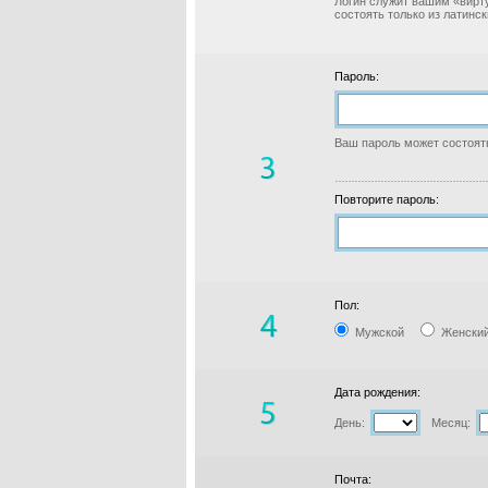
Логин служит вашим «вирт
состоять только из латинс
Пароль:
Ваш пароль может состоять
Повторите пароль:
Пол:
Мужской
Женски
Дата рождения:
День:
Месяц:
Почта: