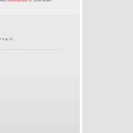
ример
semen@rufox.ru.
Логин может
 4 до 32.