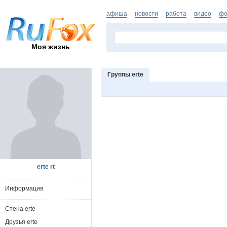
афиша
новости
работа
видео
фо
Моя жизнь
Группы erte
erte rt
Информация
Стена erte
Друзья erte