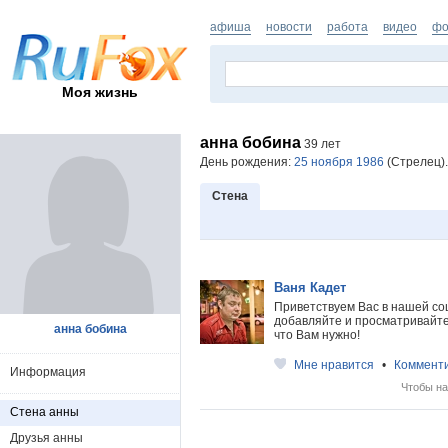
афиша
новости
работа
видео
фо
Моя жизнь
анна бобина
39 лет
День рождения:
25 ноября 1986
(Стрелец).
Стена
Ваня Кадет
Приветствуем Вас в нашей со
добавляйте и просматривайте 
анна бобина
что Вам нужно!
Мне нравится
•
Коммент
Информация
Чтобы на
Стена анны
Друзья анны