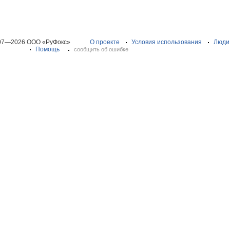
07—2026 ООО «РуФокс»
О проекте
Условия использования
Люди
Помощь
сообщить об ошибке