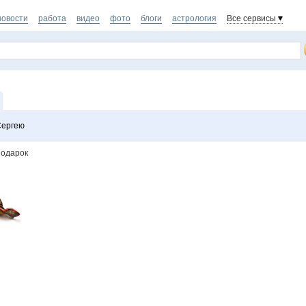
новости
работа
видео
фото
блоги
астрология
Все сервисы
Сергею
подарок