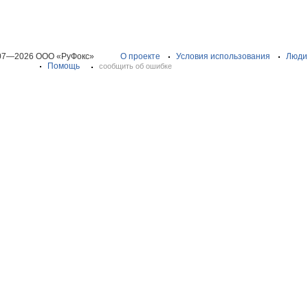
07—2026 ООО «РуФокс»
О проекте
Условия использования
Люди
Помощь
сообщить об ошибке