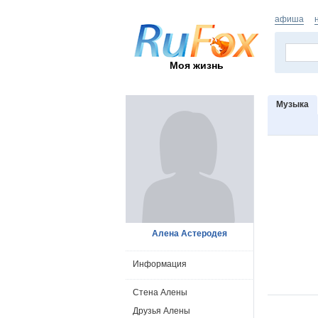
афиша
Моя жизнь
Музыка
Алена Астеродея
Информация
Стена Алены
Друзья Алены