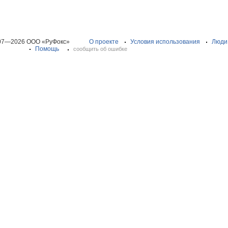
07—2026 ООО «РуФокс»
О проекте
Условия использования
Люди
Помощь
сообщить об ошибке