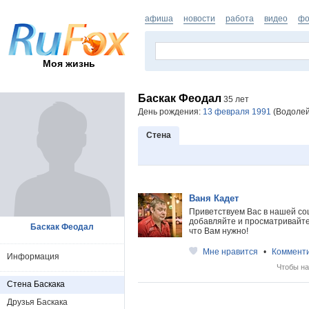
афиша
новости
работа
видео
фо
Моя жизнь
Баскак Феодал
35 лет
День рождения:
13 февраля 1991
(Водолей)
Стена
Ваня Кадет
Приветствуем Вас в нашей со
добавляйте и просматривайте 
Баскак Феодал
что Вам нужно!
Мне нравится
•
Коммент
Информация
Чтобы на
Стена Баскака
Друзья Баскака