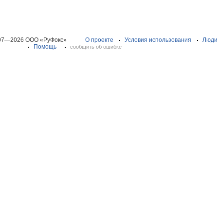
07—2026 ООО «РуФокс»
О проекте
Условия использования
Люди
Помощь
сообщить об ошибке