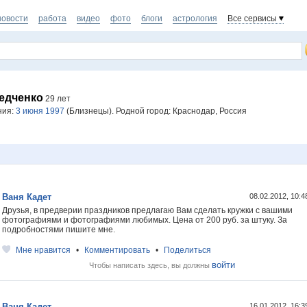
новости
работа
видео
фото
блоги
астрология
Все сервисы
едченко
29 лет
ния:
3 июня 1997
(Близнецы). Родной город: Краснодар, Россия
Ваня Кадет
08.02.2012, 10:
Друзья, в предверии праздников предлагаю Вам сделать кружки с вашими
фотографиями и фотографиями любимых. Цена от 200 руб. за штуку. За
подробностями пишите мне.
Мне нравится
•
Комментировать
•
Поделиться
войти
Чтобы написать здесь, вы должны
Ваня Кадет
16.01.2012, 16: