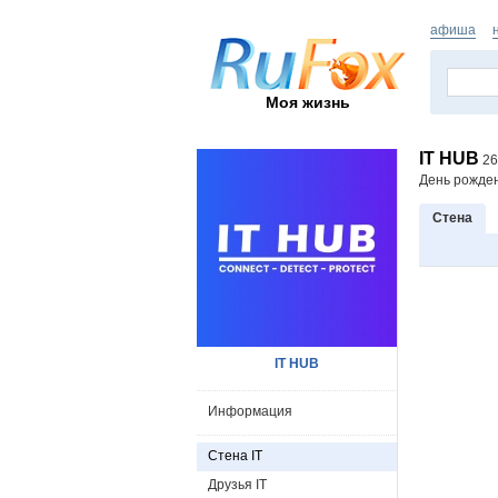
афиша
Моя жизнь
IT HUB
26
День рожде
Стена
IT HUB
Информация
Стена IT
Друзья IT