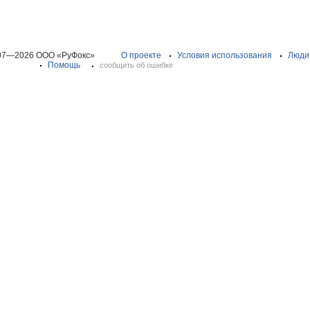
07—2026 ООО «РуФокс»
О проекте
Условия использования
Люди
Помощь
сообщить об ошибке