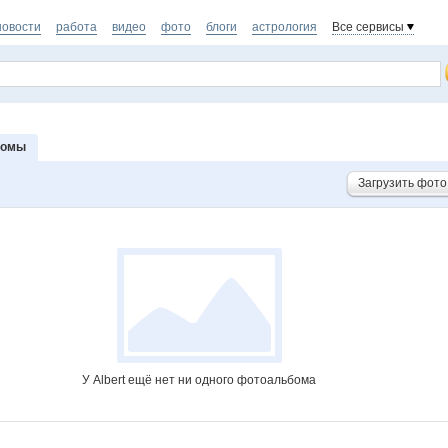
новости
работа
видео
фото
блоги
астрология
Все сервисы
бомы
Загрузить фото
У Albert ещё нет ни одного фотоальбома