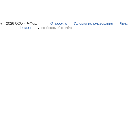
07—2026 ООО «РуФокс»
О проекте
Условия использования
Люди
Помощь
сообщить об ошибке