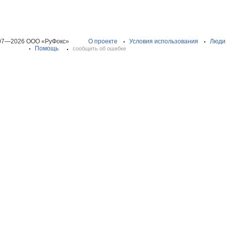
07—2026 ООО «РуФокс»
О проекте
Условия использования
Люди
Помощь
сообщить об ошибке