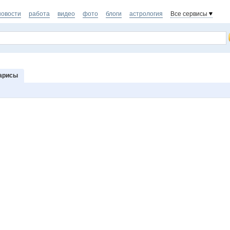
новости
работа
видео
фото
блоги
астрология
Все сервисы
арисы