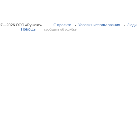
07—2026 ООО «РуФокс»
О проекте
Условия использования
Люди
Помощь
сообщить об ошибке