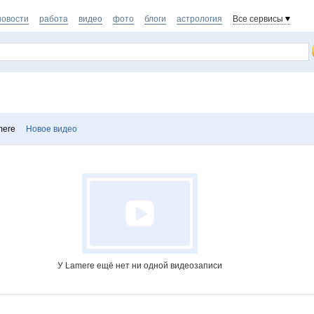
новости
работа
видео
фото
блоги
астрология
Все сервисы
mere
Новое видео
У Lamere ещё нет ни одной видеозаписи