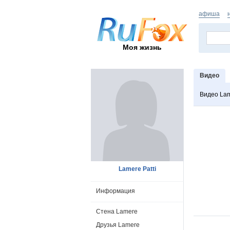
афиша
Моя жизнь
Видео
Видео La
Lamere Patti
Информация
Стена Lamere
Друзья Lamere