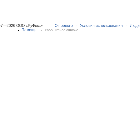
07—2026 ООО «РуФокс»
О проекте
Условия использования
Люди
Помощь
сообщить об ошибке