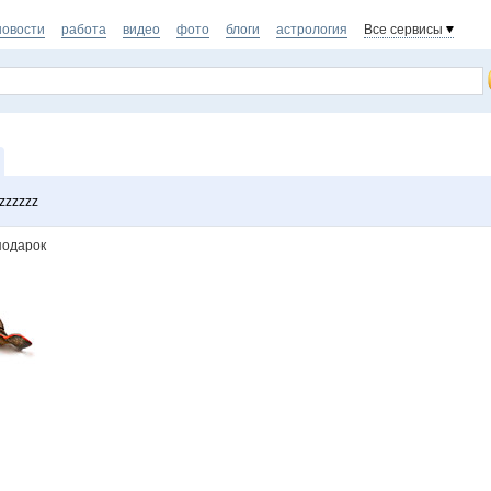
новости
работа
видео
фото
блоги
астрология
Все сервисы
zzzzzz
 подарок