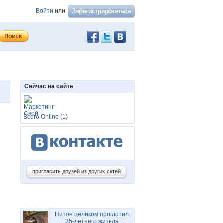
Войти
или
Сейчас на сайте
Всего Online
(1)
пригласить друзей из других сетей
Питон целиком проглотил
35-летнего жителя