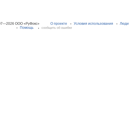
07—2026 ООО «РуФокс»
О проекте
Условия использования
Люди
Помощь
сообщить об ошибке