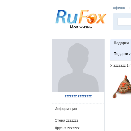
афиша
Моя жизнь
Подарки
Подарки z
У zzzzzzz 1
zzzzzzz zzzzzzzz
Информация
Стена zzzzzzz
Друзья zzzzzzz