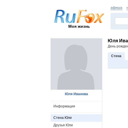
афиша
Моя жизнь
Юля Ива
День рожде
Стена
Юля Иванова
Информация
Стена Юли
Друзья Юли