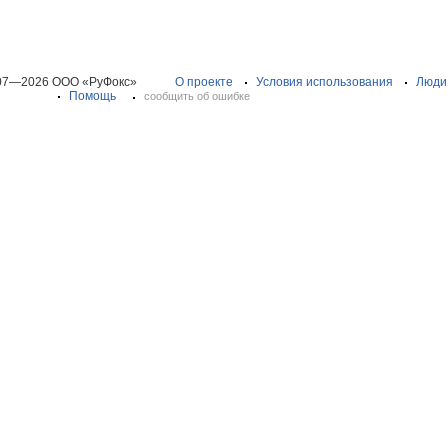
07—2026 ООО «РуФокс»
О проекте
Условия использования
Люди
Помощь
сообщить об ошибке