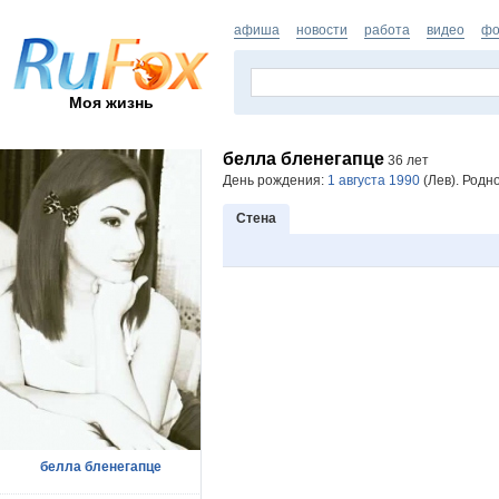
афиша
новости
работа
видео
фо
Моя жизнь
белла бленегапце
36 лет
День рождения:
1 августа 1990
(Лев). Родн
Стена
белла бленегапце