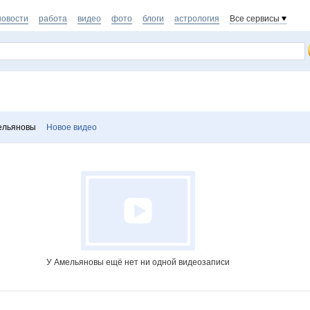
новости
работа
видео
фото
блоги
астрология
Все сервисы
ельяновы
Новое видео
У Амельяновы ещё нет ни одной видеозаписи