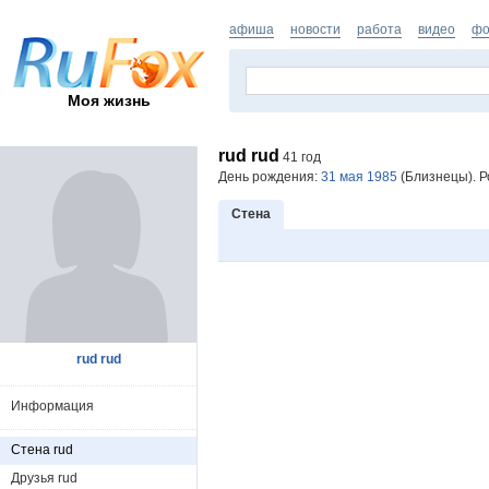
афиша
новости
работа
видео
фо
Моя жизнь
rud rud
41 год
День рождения:
31 мая 1985
(Близнецы). Р
Стена
rud rud
Информация
Стена rud
Друзья rud