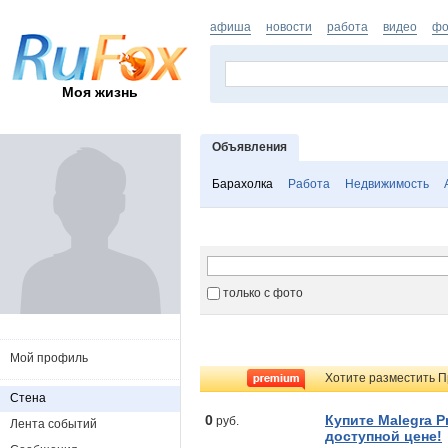
афиша
новости
работа
видео
фо
Моя жизнь
Объявления
Барахолка
Работа
Недвижимость
только с фото
Мой профиль
Хотите разместить П
Стена
0
Купите Malegra Pr
руб.
Лента событий
доступной цене!