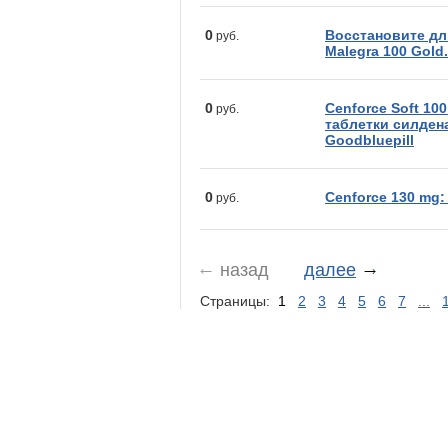
0
Восстановите дл
руб.
Malegra 100 Gold.
0
Cenforce Soft 10
руб.
таблетки силден
Goodbluepill
0
Cenforce 130 mg: 
руб.
назад
далее
Страницы:
1
2
3
4
5
6
7
...