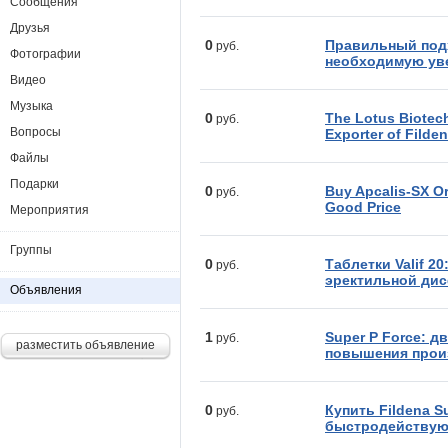
Сообщения
Друзья
0
Правильный под
руб.
Фотографии
необходимую ув
Видео
Музыка
0
The Lotus Biotech
руб.
Вопросы
Exporter of Filde
Файлы
Подарки
0
Buy Apcalis-SX Or
руб.
Good Price
Мероприятия
Группы
0
Таблетки Valif 2
руб.
эректильной ди
Объявления
1
Super P Force: д
руб.
разместить объявление
повышения прои
0
Купить Fildena Su
руб.
быстродействую