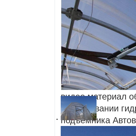
лучшей автоматич
проветривающей 
автооткрывателя В
шведские чудо но
только отличные 
растениеводов!
Посмотрите предо
магазином Дом и 
видео материал о
оборудовании гид
подъёмника Автов
Что представляет