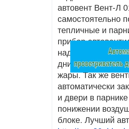
автовент Вент-Л 0
самостоятельно п
тепличные и парн
прибор автовенти
надёжно защитит 
дни от перегрева 
жары. Так же вен
автоматически зак
и двери в парнике
понижении воздуш
блоке. Лучший ав