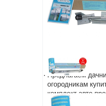
Предлагаем дачни
огородникам купи
комплект авто про
01 и Vent-L 02. А