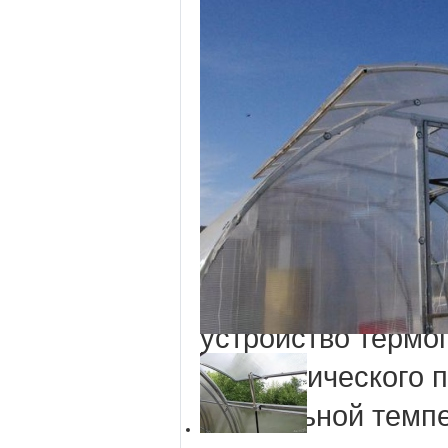
проветриватель т
и Vent-L 02 и для
автовент?
Универсальный ги
автоматический п
01 и Вент-Л-02 сл
своевременного а
форточек в теплиц
устройство термо
автоматического 
нормальной темпе