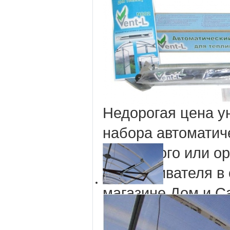
-80ahbodrcnc6a.xn
p1ai/index/avtomati
14
предназначен д
открывания и зак
дверей теплиц, п
Недорогая цена у
набора автоматич
тепличного или о
проветривателя в
магазине Дом и С
покупателю. За н