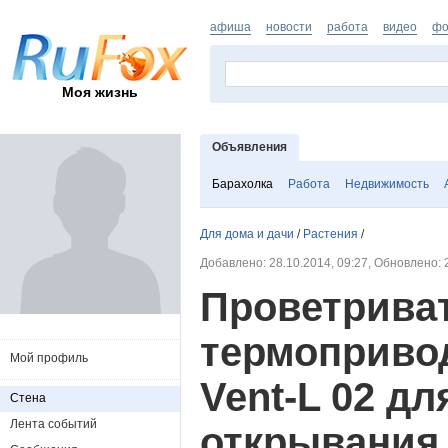
афиша
новости
работа
видео
фо
Моя жизнь
Объявления
Барахолка
Работа
Недвижимость
Для дома и дачи
/
Растения
/
Добавлено: 28.10.2014, 09:27, Обновлено: 
Проветрива
термопривод
Мой профиль
Vent-L 02 дл
Стена
Лента событий
открывания