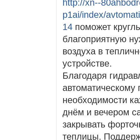
http://xn--80ahbod
p1ai/index/avtomati
14
поможет круглы
благоприятную ну
воздуха в теплич
устройстве.
Благодаря гидрав
автоматическому 
необходимости ка
днём и вечером с
закрывать форточк
теплицы. Поддерж