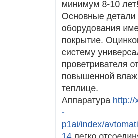
минимум 8-10 лет
Основные детали
оборудования им
покрытие. Оцинко
систему универса
проветривателя от
повышенной влажн
теплице.
Аппаратура
http:/
-
p1ai/index/avtomati
14
легко отсоедин