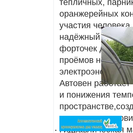
тепличных, парни
оранжерейных кон
участия человека
надёжный авто от
форточек для теп
проёмов не требуе
электроэнергии. 
Автовен работает
и понижения темп
пространстве,соз
тепличные услови
Гидравлическая м