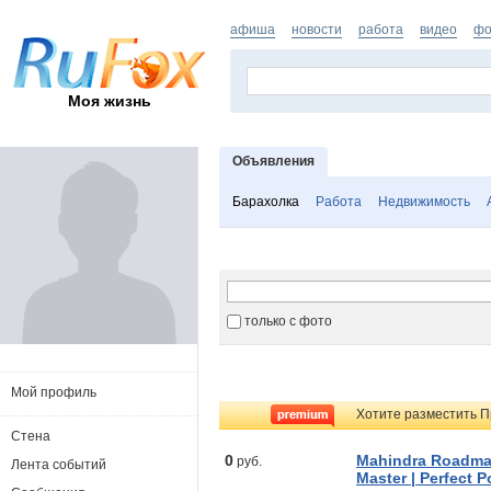
афиша
новости
работа
видео
фо
Моя жизнь
Объявления
Барахолка
Работа
Недвижимость
только с фото
Мой профиль
Хотите разместить П
Стена
0
Mahindra Roadmas
руб.
Лента событий
Master | Perfect 