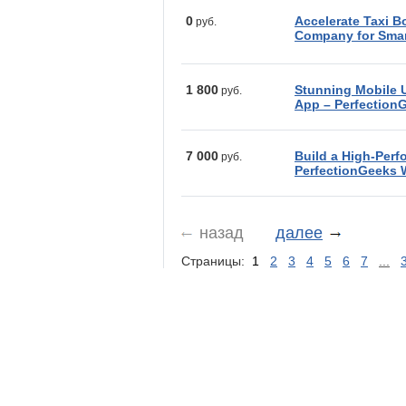
0
Accelerate Taxi 
руб.
Company for Smar
1 800
Stunning Mobile U
руб.
App – Perfection
7 000
Build a High-Perf
руб.
PerfectionGeeks
назад
далее
Страницы:
1
2
3
4
5
6
7
...