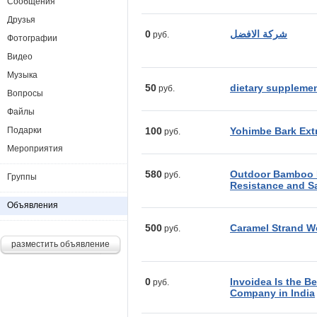
Сообщения
Друзья
0
شركة الافضل
руб.
Фотографии
Видео
Музыка
50
dietary supplemen
руб.
Вопросы
Файлы
Подарки
100
Yohimbe Bark Ext
руб.
Мероприятия
580
Outdoor Bamboo D
руб.
Группы
Resistance and S
Объявления
500
Caramel Strand 
руб.
разместить объявление
0
Invoidea Is the B
руб.
Company in India