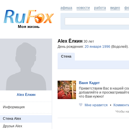
афиша
новости
работа
видео
фо
Моя жизнь
Alex Ёлкин
30 лет
День рождения:
20 января 1996
(Водолей).
Стена
Ваня Кадет
Приветствуем Вас в нашей со
добавляйте и просматривайте 
Alex Ёлкин
что Вам нужно!
Мне нравится
•
Коммент
Информация
Чтобы на
Стена Alex
Друзья Alex