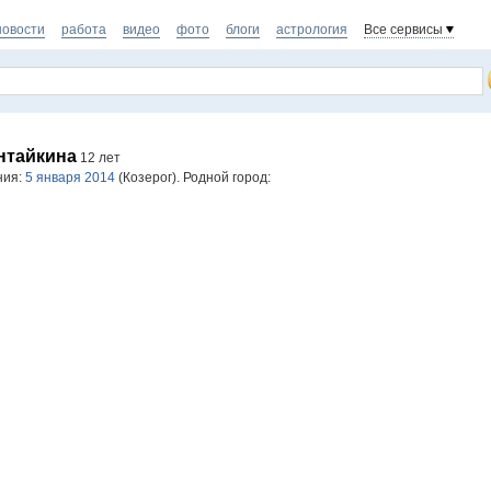
новости
работа
видео
фото
блоги
астрология
Все сервисы
нтайкина
12 лет
ния:
5 января 2014
(Козерог). Родной город: