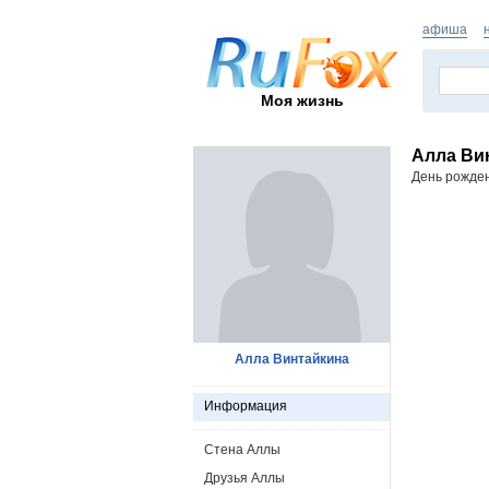
афиша
Моя жизнь
Алла Ви
День рожде
Алла Винтайкина
Информация
Стена Аллы
Друзья Аллы