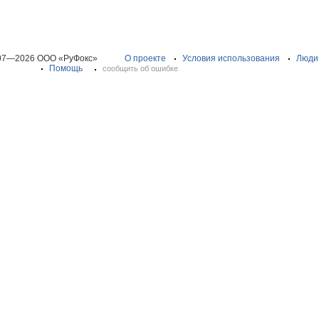
07—2026 ООО «РуФокс»
О проекте
Условия использования
Люди
Помощь
сообщить об ошибке