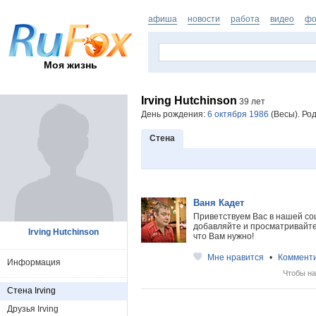
афиша
новости
работа
видео
фо
Моя жизнь
Irving Hutchinson
39 лет
День рождения:
6 октября 1986
(Весы). Род
Стена
Ваня Кадет
Приветствуем Вас в нашей со
добавляйте и просматривайте 
Irving Hutchinson
что Вам нужно!
Мне нравится
•
Коммент
Информация
Чтобы на
Стена Irving
Друзья Irving