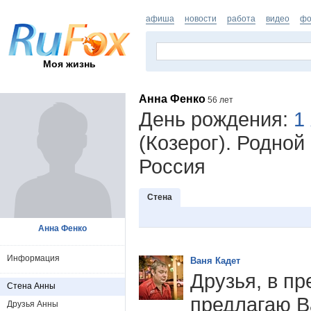
афиша
новости
работа
видео
фо
Моя жизнь
Анна Фенко
56 лет
День рождения:
1
(Козерог). Родной
Россия
Стена
Анна Фенко
Информация
Ваня Кадет
Друзья, в п
Стена Анны
предлагаю В
Друзья Анны