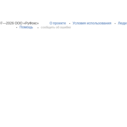
07—2026 ООО «РуФокс»
О проекте
Условия использования
Люди
Помощь
сообщить об ошибке