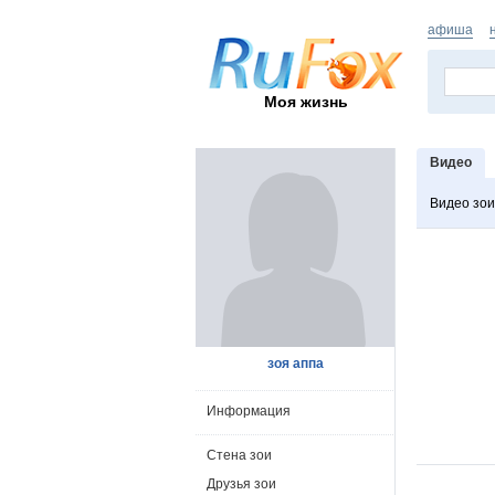
афиша
Моя жизнь
Видео
Видео зои
зоя аппа
Информация
Стена зои
Друзья зои