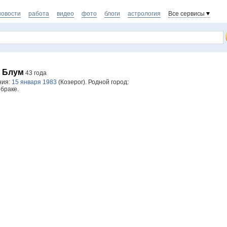
новости
работа
видео
фото
блоги
астрология
Все сервисы
 Блум
43 года
ния:
15 января 1983
(Козерог). Родной город:
 браке.