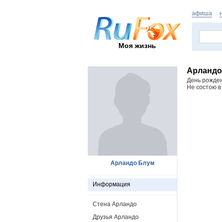
афиша
Моя жизнь
Арландо
День рожде
Не состою в
Арландо Блум
Информация
Стена Арландо
Друзья Арландо