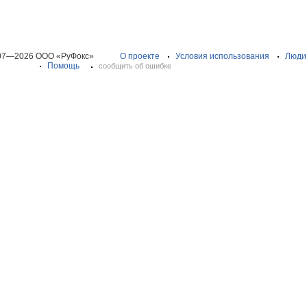
07—2026 ООО «РуФокс»
О проекте
Условия использования
Люди
Помощь
сообщить об ошибке