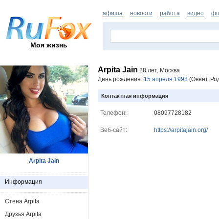
афиша
новости
работа
видео
фо
Моя жизнь
Arpita Jain
28 лет, Москва
День рождения:
15 апреля 1998
(Овен). Ро
Контактная информация
Телефон:
08097728182
Веб-сайт:
https://arpitajain.org/
Arpita Jain
Информация
Стена Arpita
Друзья Arpita