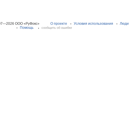
07—2026 ООО «РуФокс»
О проекте
Условия использования
Люди
Помощь
сообщить об ошибке