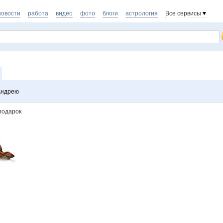
новости
работа
видео
фото
блоги
астрология
Все сервисы
Андрею
подарок