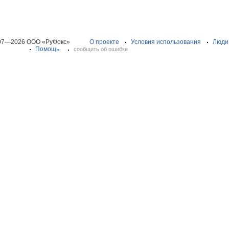
07—2026 ООО «РуФокс»
О проекте
Условия использования
Люди
Помощь
сообщить об ошибке