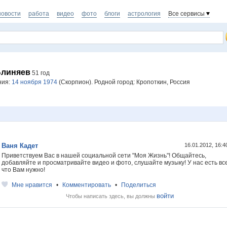
новости
работа
видео
фото
блоги
астрология
Все сервисы
Блиняев
51 год
ния:
14 ноября 1974
(Скорпион). Родной город: Кропоткин, Россия
Ваня Кадет
16.01.2012, 16:
Приветствуем Вас в нашей социальной сети "Моя Жизнь"! Общайтесь,
добавляйте и просматривайте видео и фото, слушайте музыку! У нас есть все
что Вам нужно!
Мне нравится
•
Комментировать
•
Поделиться
войти
Чтобы написать здесь, вы должны