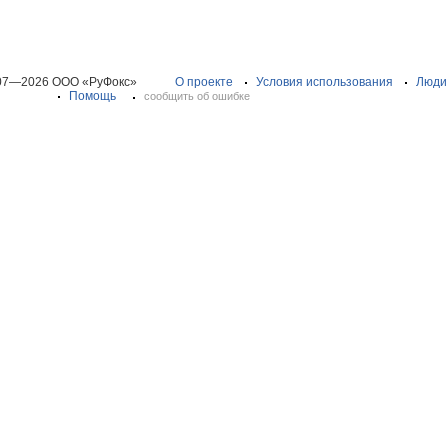
07—2026 ООО «РуФокс»
О проекте
Условия использования
Люди
Помощь
сообщить об ошибке