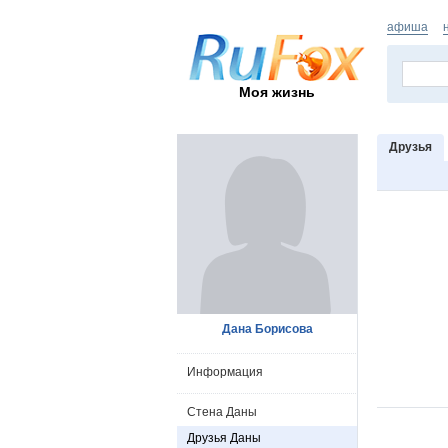
афиша
Моя жизнь
Друзья
Дана Борисова
Информация
Стена Даны
Друзья Даны