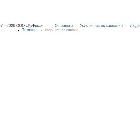
07—2026 ООО «РуФокс»
О проекте
Условия использования
Люди
Помощь
сообщить об ошибке